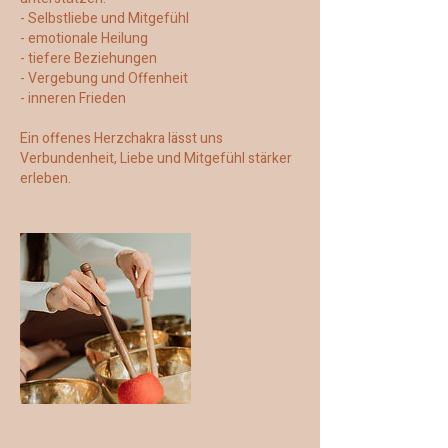
- Selbstliebe und Mitgefühl
- emotionale Heilung
- tiefere Beziehungen
- Vergebung und Offenheit
- inneren Frieden
Ein offenes Herzchakra lässt uns
Verbundenheit, Liebe und Mitgefühl stärker
erleben.